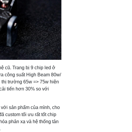
ệ cũ. Trang bị 9 chip led ở
 ra công suất High Beam 80w/
thị trường 65w => 75w hiện
cải tiến hơn 30% so với
p với sản phẩm của mình, cho
ã custom tối ưu rất tốt chip
chóa phản xạ và hệ thống tản
.