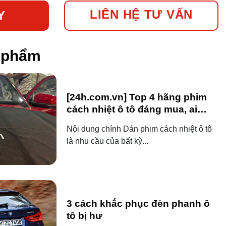
LIÊN HỆ TƯ VẤN
Y
n phẩm
[24h.com.vn] Top 4 hãng phim
cách nhiệt ô tô đáng mua, ai
dùng ô tô cũng nên biết!
Nội dung chính Dán phim cách nhiệt ô tô
là nhu cầu của bất kỳ...
3 cách khắc phục đèn phanh ô
tô bị hư