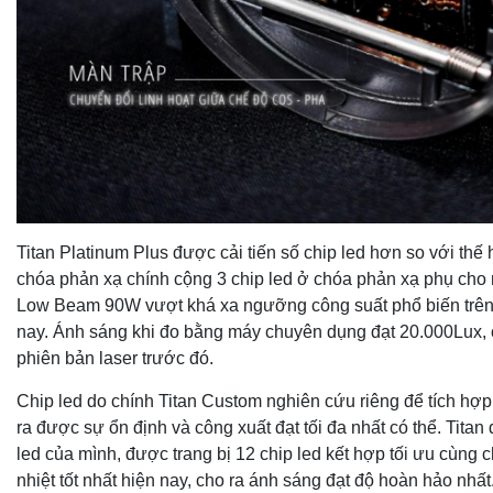
Titan Platinum Plus được cải tiến số chip led hơn so với thế h
chóa phản xạ chính cộng 3 chip led ở chóa phản xạ phụ cho
Low Beam 90W vượt khá xa ngưỡng công suất phổ biến trên 
nay. Ánh sáng khi đo bằng máy chuyên dụng đạt 20.000Lux, 
phiên bản laser trước đó.
Chip led do chính Titan Custom nghiên cứu riêng để tích hợ
ra được sự ổn định và công xuất đạt tối đa nhất có thể. Titan đ
led của mình, được trang bị 12 chip led kết hợp tối ưu cùng 
nhiệt tốt nhất hiện nay, cho ra ánh sáng đạt độ hoàn hảo nhất