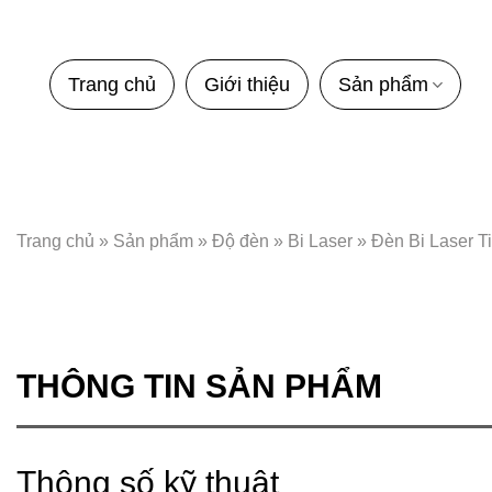
Bỏ
qua
nội
Trang chủ
Giới thiệu
Sản phẩm
dung
Trang chủ
»
Sản phẩm
»
Độ đèn
»
Bi Laser
»
Đèn Bi Laser Ti
THÔNG TIN SẢN PHẨM
Thông số kỹ thuật