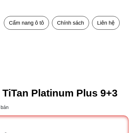
Cẩm nang ô tô
Chính sách
Liên hệ
 TiTan Platinum Plus 9+3
 bán