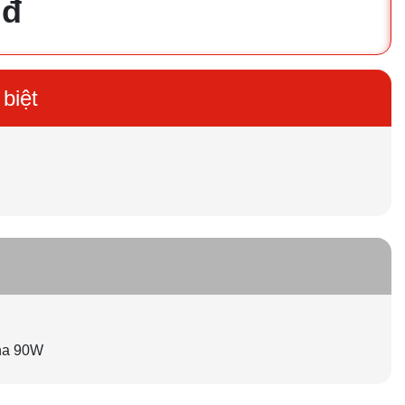
 đ
biệt
ha 90W