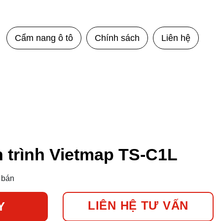
Cẩm nang ô tô
Chính sách
Liên hệ
 trình Vietmap TS-C1L
 bán
LIÊN HỆ TƯ VẤN
Y