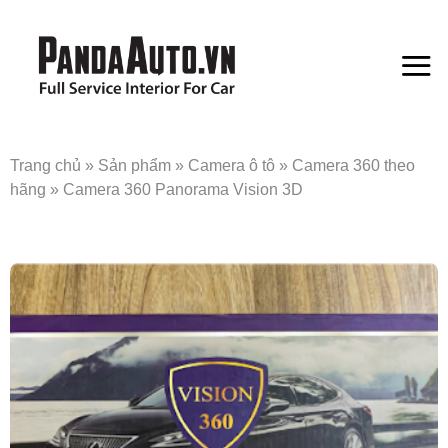
Bỏ
qua
nội
dung
Trang chủ
»
Sản phẩm
»
Camera ô tô
»
Camera 360 theo
hãng
»
Camera 360 Panorama Vision 3D