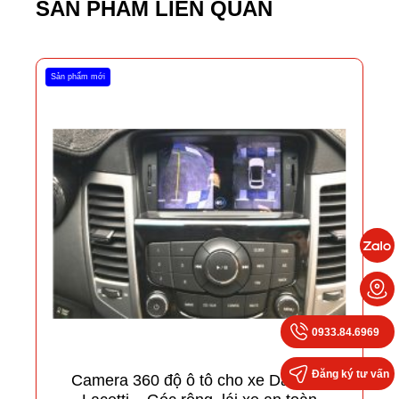
SẢN PHẨM LIÊN QUAN
Sản phẩm mới
0933.84.6969
Đăng ký tư vấn
Camera 360 độ ô tô cho xe Daewoo