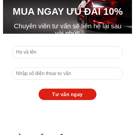
MUA NGAY ƯU ĐÃ
I
10%
Chuyên viên tư vấn sẽ liên hệ lại sau
vài phút!