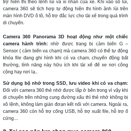
trợ hiển thị theo lệnh lùi và xi nhan của xe. Khi vào số lùi,
camera 360 sẽ tích hợp tự động hiện thị hình ảnh lùi trên
màn hình DVD ô tô, hỗ trợ đắc lực cho tài xế trong quá trình
di chuyển.
Camera 360 Panorama 3D hoạt động như một chiếc
camera hành trình:
nhờ được trang bị cảm biến G –
Sensor ( cảm biến va chạm) mà camera 360 có thể tự động
khóa file đang ghi hình khi có va chạm, chuyển động bất
thường, tính năng này hữu ích khi tài xế để xe nơi công
cộng hay nơi lạ..
Sử dụng bộ nhớ trong SSD, lưu video khi có va chạm:
Đối với camera 360 thẻ nhớ được lắp ở bên trong vì vậy khi
di chuyển trên những cung đường xấu thì thẻ nhớ không bị
xô lệnh, không làm gián đơạn kết nối với camera. Ngoài ra,
camera 360 còn hỗ trợ cổng USB, hỗ trợ xuất file, hỗ trợ ổ
cứng…