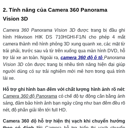
2. Tính năng của Camera 360 Panorama
Vision 3D
Camera 360 Panorama Vision 3D
được trang bị đầu ghi
hình Hikvison HIK DS 710HGHI-F1/N cho phép 4 mắt
camera thành mô hình phỏng 3D xung quanh xe, các mặt từ
trái phải, trước sau và từ trên xuống qua màn hình DVD, hỗ
trợ lái xe an toàn. Ngoài ra,
camera 360 độ ô tô
Panorama
Vision 3D
còn được trang bị nhều tính năng hiện đại giúp
người dùng có sự trải nghiệm mới mẻ hơn trong quá trình
lái xe.
Hỗ trợ ghi hình ban đêm với chất lượng hình ảnh rõ nét
:
Camera 360 độ Panorama
có chế độ tự động cân bằng ánh
sáng, đảm bảo hình ảnh bạn ngày cũng như ban đêm đều rõ
nét, độ phân giải lên tới full HD.
Camera 360 độ hỗ trợ hiện thị vạch khi chuyển hướng
theo có đánh lái:
Camera hỗ trợ hiển thị vạch chuyển